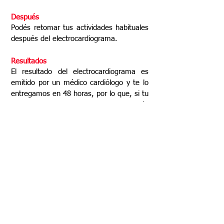
Después
Podés retomar tus actividades habituales
después del electrocardiograma.
Resultados
El resultado del electrocardiograma es
emitido por un médico cardiólogo y te lo
entregamos en 48 horas, por lo que, si tu
caso es emergencia, te sugerimos visités
un hospital.
Los resultados del electrocardiograma
brindan información sobre lo siguiente:
Frecuencia cardíaca.
Normalmente, la
frecuencia cardíaca puede medirse al
controlar el pulso. Un electrocardiograma
resulta útil si es difícil detectar el pulso o
si este es muy acelerado o muy irregular
como para contabilizarlo con precisión.