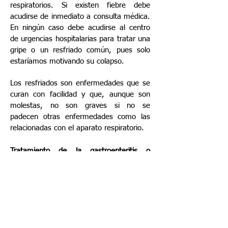
respiratorios. Si existen fiebre debe
acudirse de inmediato a consulta médica.
En ningún caso debe acudirse al centro
de urgencias hospitalarias para tratar una
gripe o un resfriado común, pues solo
estaríamos motivando su colapso.
Los resfriados son enfermedades que se
curan con facilidad y que, aunque son
molestas, no son graves si no se
padecen otras enfermedades como las
relacionadas con el aparato respiratorio.
Tratamiento de la gastroenteritis o
problemas estomacales
Los virus que causan la gastroenteritis o
los problemas estomacales son otra de
las principales razones que motivan a
nuestros pacientes a acudir a consulta.
En estos casos se recomendará una dieta