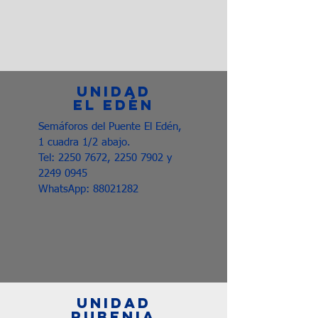
UNIDAD
EL EDÉN
Semáforos del Puente El Edén,
1 cuadra 1/2 abajo.
Tel:
2250 7672
,
2250 7902
y
2249 0945
WhatsApp:
88021282
UNIDAD
RUBENIA